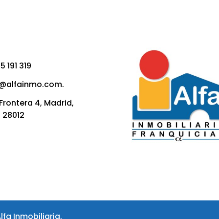
5 191 319
fo@alfainmo.com.
 Frontera 4, Madrid,
. 28012
fa Inmobiliaria.