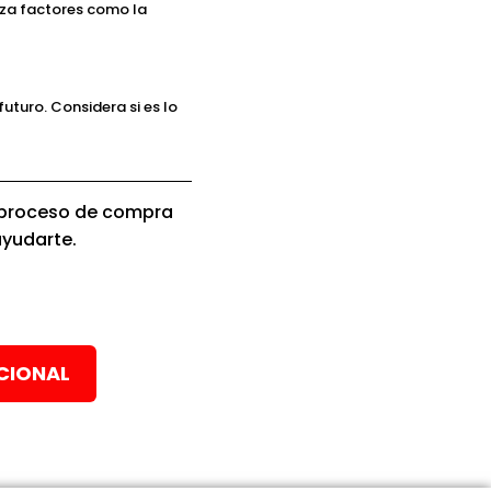
iza factores como la
uturo. Considera si es lo
el proceso de compra
ayudarte.
CIONAL